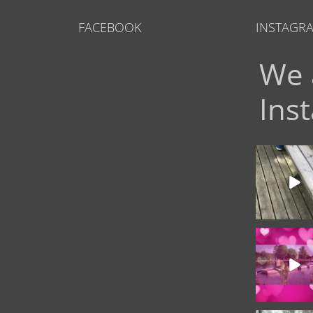
FACEBOOK
INSTAGR
We 
Ins
Quando il lu
incontra la na
benvenuti ne
17
LOVE IS IN TH
Amici di Tenu
7